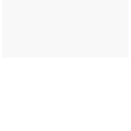
Puan Durumu