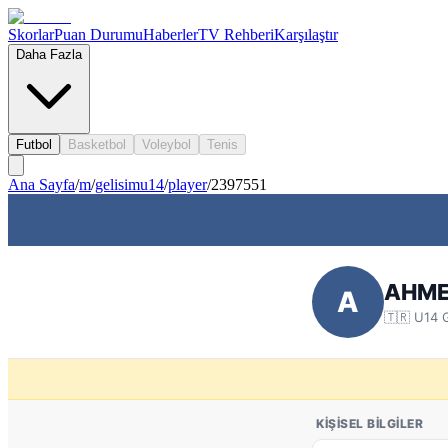
Skorlar
Puan Durumu
Haberler
TV Rehberi
Karşılaştır
Daha Fazla
Futbol
Basketbol
Voleybol
Tenis
Ana Sayfa
/
m
/
gelisimu14
/
player
/
2397551
AHME
A
🇹🇷
U14 G
KIŞISEL BILGILER