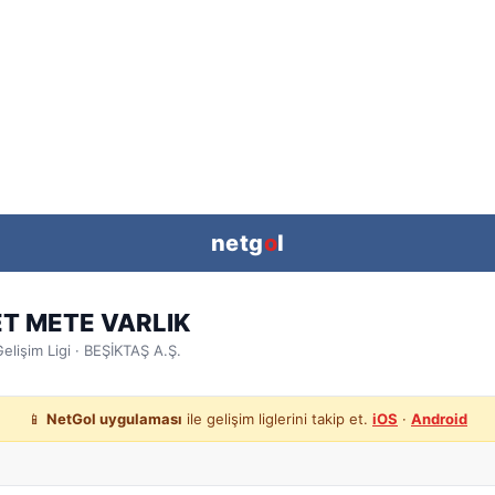
netg
o
l
T METE VARLIK
elişim Ligi
· BEŞİKTAŞ A.Ş.
📱
NetGol uygulaması
ile gelişim liglerini takip et.
iOS
·
Android