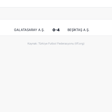
0-4
GALATASARAY A.Ş.
BEŞİKTAŞ A.Ş.
Kaynak: Türkiye Futbol Federasyonu (tff.org)