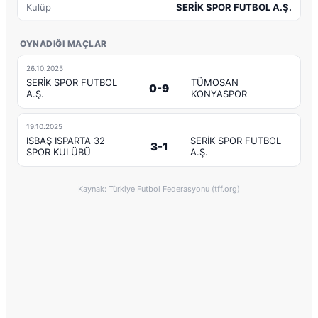
Kulüp
SERİK SPOR FUTBOL A.Ş.
OYNADIĞI MAÇLAR
26.10.2025
SERİK SPOR FUTBOL
TÜMOSAN
0-9
A.Ş.
KONYASPOR
19.10.2025
ISBAŞ ISPARTA 32
SERİK SPOR FUTBOL
3-1
SPOR KULÜBÜ
A.Ş.
Kaynak: Türkiye Futbol Federasyonu (tff.org)