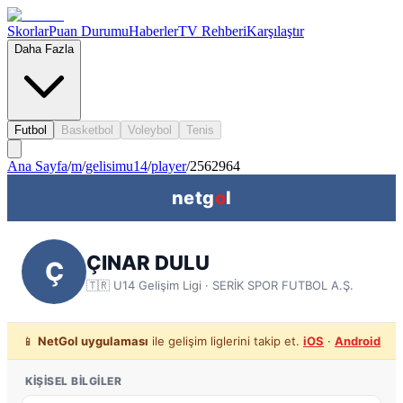
Skorlar
Puan Durumu
Haberler
TV Rehberi
Karşılaştır
Daha Fazla
Futbol
Basketbol
Voleybol
Tenis
Ana Sayfa
/
m
/
gelisimu14
/
player
/
2562964
netg
o
l
ÇINAR DULU
Ç
🇹🇷
U14 Gelişim Ligi
· SERİK SPOR FUTBOL A.Ş.
📱
NetGol uygulaması
ile gelişim liglerini takip et.
iOS
·
Android
KIŞISEL BILGILER