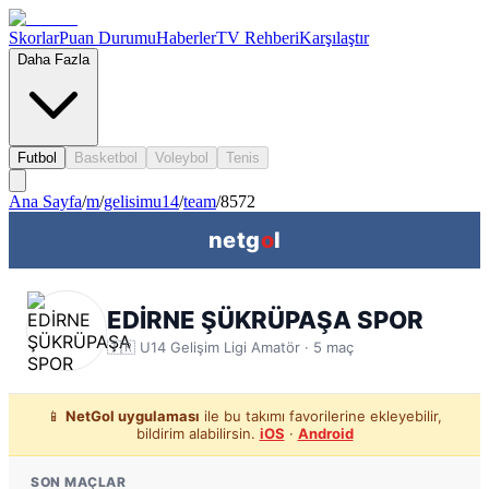
Skorlar
Puan Durumu
Haberler
TV Rehberi
Karşılaştır
Daha Fazla
Futbol
Basketbol
Voleybol
Tenis
Ana Sayfa
/
m
/
gelisimu14
/
team
/
8572
netg
o
l
EDİRNE ŞÜKRÜPAŞA SPOR
🇹🇷
U14 Gelişim Ligi
Amatör ·
5
maç
📱
NetGol uygulaması
ile bu takımı favorilerine ekleyebilir,
bildirim alabilirsin.
iOS
·
Android
SON MAÇLAR