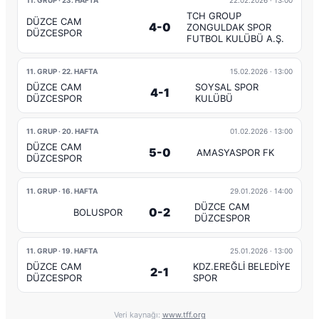
11. GRUP · 23. HAFTA
22.02.2026
· 13:00
TCH GROUP
DÜZCE CAM
4-0
ZONGULDAK SPOR
DÜZCESPOR
FUTBOL KULÜBÜ A.Ş.
11. GRUP · 22. HAFTA
15.02.2026
· 13:00
DÜZCE CAM
SOYSAL SPOR
4-1
DÜZCESPOR
KULÜBÜ
11. GRUP · 20. HAFTA
01.02.2026
· 13:00
DÜZCE CAM
5-0
AMASYASPOR FK
DÜZCESPOR
11. GRUP · 16. HAFTA
29.01.2026
· 14:00
DÜZCE CAM
0-2
BOLUSPOR
DÜZCESPOR
11. GRUP · 19. HAFTA
25.01.2026
· 13:00
DÜZCE CAM
KDZ.EREĞLİ BELEDİYE
2-1
DÜZCESPOR
SPOR
Veri kaynağı:
www.tff.org