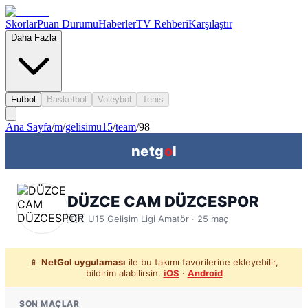
Skorlar
Puan Durumu
Haberler
TV Rehberi
Karşılaştır
Daha Fazla
Futbol
Basketbol
Voleybol
Tenis
Ana Sayfa
/
m
/
gelisimu15
/
team
/
98
netg
o
l
DÜZCE CAM DÜZCESPOR
🇹🇷
U15 Gelişim Ligi
Amatör ·
25
maç
📱
NetGol uygulaması
ile bu takımı favorilerine ekleyebilir,
bildirim alabilirsin.
iOS
·
Android
SON MAÇLAR