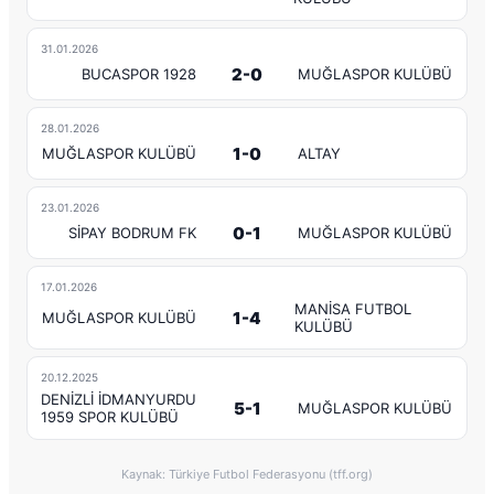
31.01.2026
2-0
BUCASPOR 1928
MUĞLASPOR KULÜBÜ
28.01.2026
1-0
MUĞLASPOR KULÜBÜ
ALTAY
23.01.2026
0-1
SİPAY BODRUM FK
MUĞLASPOR KULÜBÜ
17.01.2026
MANİSA FUTBOL
1-4
MUĞLASPOR KULÜBÜ
KULÜBÜ
20.12.2025
DENİZLİ İDMANYURDU
5-1
MUĞLASPOR KULÜBÜ
1959 SPOR KULÜBÜ
Kaynak: Türkiye Futbol Federasyonu (tff.org)