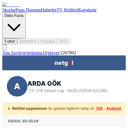
Skorlar
Puan Durumu
Haberler
TV Rehberi
Karşılaştır
Daha Fazla
Futbol
Basketbol
Voleybol
Tenis
Ana Sayfa
/
m
/
gelisimu16
/
player
/
2267892
netg
o
l
ARDA GÖK
A
🇹🇷
U16 Gelişim Ligi
· MUĞLASPOR KULÜBÜ
📱
NetGol uygulaması
ile gelişim liglerini takip et.
iOS
·
Android
KIŞISEL BILGILER