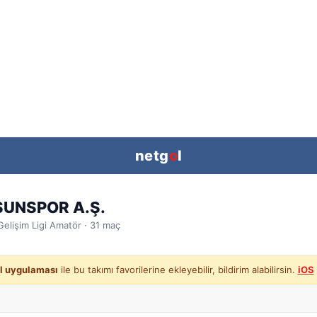
netg
o
l
UNSPOR A.Ş.
elişim Ligi
Amatör ·
31
maç
l uygulaması
ile bu takımı favorilerine ekleyebilir, bildirim alabilirsin.
iOS