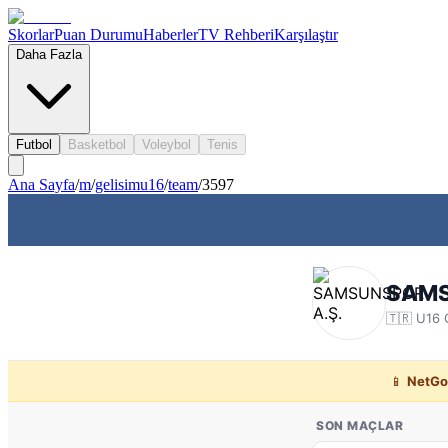
Skorlar
Puan Durumu
Haberler
TV Rehberi
Karşılaştır
Daha Fazla
Futbol
Basketbol
Voleybol
Tenis
Ana Sayfa
/
m
/
gelisimu16
/
team
/
3597
SAMS
🇹🇷
U16 G
📱
NetGo
SON MAÇLAR