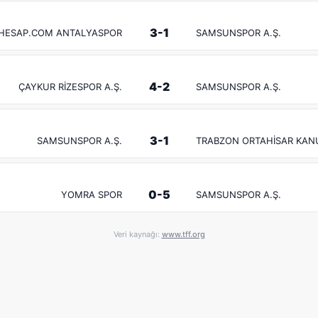
3-1
HESAP.COM ANTALYASPOR
SAMSUNSPOR A.Ş.
4-2
ÇAYKUR RİZESPOR A.Ş.
SAMSUNSPOR A.Ş.
3-1
SAMSUNSPOR A.Ş.
TRABZON ORTAHİSAR KAN
0-5
YOMRA SPOR
SAMSUNSPOR A.Ş.
Veri kaynağı:
www.tff.org