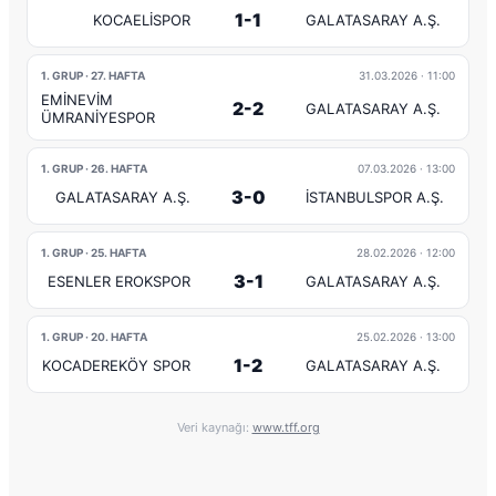
1-1
KOCAELİSPOR
GALATASARAY A.Ş.
1. GRUP · 27. HAFTA
31.03.2026
· 11:00
EMİNEVİM
2-2
GALATASARAY A.Ş.
ÜMRANİYESPOR
1. GRUP · 26. HAFTA
07.03.2026
· 13:00
3-0
GALATASARAY A.Ş.
İSTANBULSPOR A.Ş.
1. GRUP · 25. HAFTA
28.02.2026
· 12:00
3-1
ESENLER EROKSPOR
GALATASARAY A.Ş.
1. GRUP · 20. HAFTA
25.02.2026
· 13:00
1-2
KOCADEREKÖY SPOR
GALATASARAY A.Ş.
Veri kaynağı:
www.tff.org