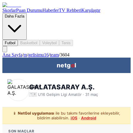
Skorlar
Puan Durumu
Haberler
TV Rehberi
Karşılaştır
Daha Fazla
Futbol
Basketbol
Voleybol
Tenis
Ana Sayfa
/
m
/
gelisimu16
/
team
/
3604
netg
o
l
GALATASARAY A.Ş.
🇹🇷
U16 Gelişim Ligi
Amatör ·
31
maç
📱
NetGol uygulaması
ile bu takımı favorilerine ekleyebilir,
bildirim alabilirsin.
iOS
·
Android
SON MAÇLAR