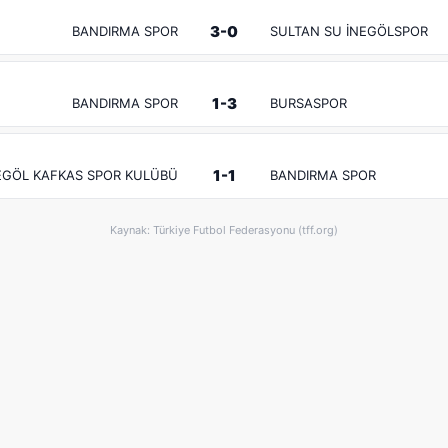
3-0
BANDIRMA SPOR
SULTAN SU İNEGÖLSPOR
1-3
BANDIRMA SPOR
BURSASPOR
1-1
EGÖL KAFKAS SPOR KULÜBÜ
BANDIRMA SPOR
Kaynak: Türkiye Futbol Federasyonu (tff.org)