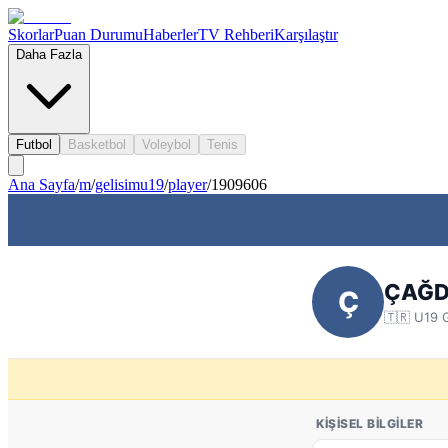
Skorlar
Puan Durumu
Haberler
TV Rehberi
Karşılaştır
Daha Fazla
Futbol
Basketbol
Voleybol
Tenis
Ana Sayfa
/
m
/
gelisimu19
/
player
/
1909606
ÇAĞD
Ç
🇹🇷
U19 G
KIŞISEL BILGILER