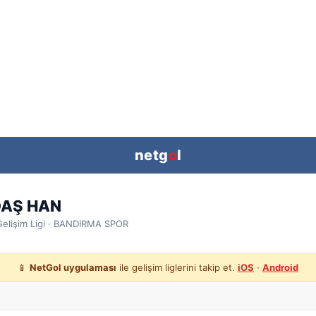
netg
o
l
AŞ HAN
elişim Ligi
· BANDIRMA SPOR
📱
NetGol uygulaması
ile gelişim liglerini takip et.
iOS
·
Android