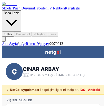
Skorlar
Puan Durumu
Haberler
TV Rehberi
Karşılaştır
Daha Fazla
Futbol
Basketbol
Voleybol
Tenis
Ana Sayfa
/
m
/
gelisimu19
/
player
/
2079013
netg
o
l
ÇINAR ARBAY
Ç
🇹🇷
U19 Gelişim Ligi
· İSTANBULSPOR A.Ş.
📱
NetGol uygulaması
ile gelişim liglerini takip et.
iOS
·
Android
KIŞISEL BILGILER