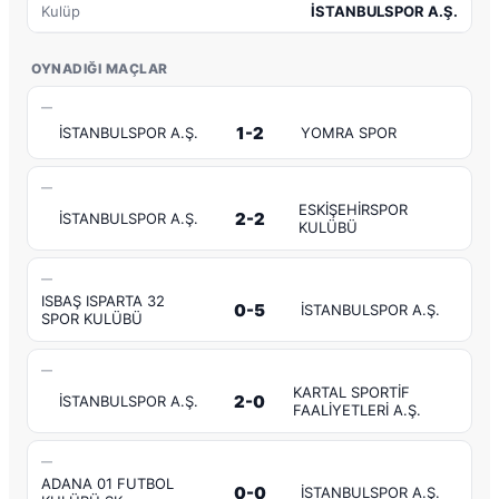
Kulüp
İSTANBULSPOR A.Ş.
OYNADIĞI MAÇLAR
—
1-2
İSTANBULSPOR A.Ş.
YOMRA SPOR
—
ESKİŞEHİRSPOR
2-2
İSTANBULSPOR A.Ş.
KULÜBÜ
—
ISBAŞ ISPARTA 32
0-5
İSTANBULSPOR A.Ş.
SPOR KULÜBÜ
—
KARTAL SPORTİF
2-0
İSTANBULSPOR A.Ş.
FAALİYETLERİ A.Ş.
—
ADANA 01 FUTBOL
0-0
İSTANBULSPOR A.Ş.