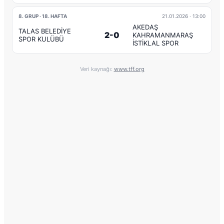
8. GRUP · 18. HAFTA
21.01.2026
· 13:00
AKEDAŞ
TALAS BELEDİYE
2-0
KAHRAMANMARAŞ
SPOR KULÜBÜ
İSTİKLAL SPOR
Veri kaynağı:
www.tff.org