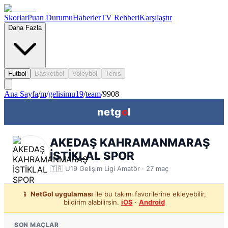
Skorlar
Puan Durumu
Haberler
TV Rehberi
Karşılaştır
Daha Fazla
Futbol
Basketbol
Voleybol
Tenis
Ana Sayfa
/
m
/
gelisimu19
/
team
/
9908
netg
o
l
AKEDAŞ KAHRAMANMARAŞ
İSTİKLAL SPOR
🇹🇷
U19 Gelişim Ligi
Amatör ·
27
maç
📱
NetGol uygulaması
ile bu takımı favorilerine ekleyebilir,
bildirim alabilirsin.
iOS
·
Android
SON MAÇLAR