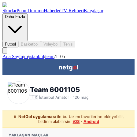
Skorlar
Puan Durumu
Haberler
TV Rehberi
Karşılaştır
Daha Fazla
Futbol
Basketbol
Voleybol
Tenis
Ana Sayfa
/
m
/
istanbul
/
team
/
1105
netg
o
l
Team 6001105
🇹🇷
İstanbul
Amatör ·
120
maç
📱
NetGol uygulaması
ile bu takımı favorilerine ekleyebilir,
bildirim alabilirsin.
iOS
·
Android
YAKLAŞAN MAÇLAR