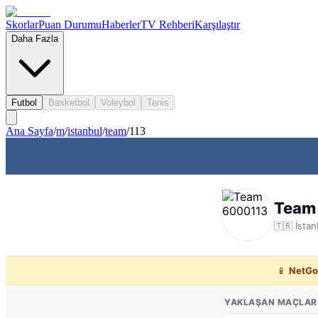
Skorlar
Puan Durumu
Haberler
TV Rehberi
Karşılaştır
Daha Fazla
Futbol
Basketbol
Voleybol
Tenis
Ana Sayfa
/
m
/
istanbul
/
team
/
113
Team
🇹🇷
İstan
📱
NetGo
YAKLAŞAN MAÇLAR