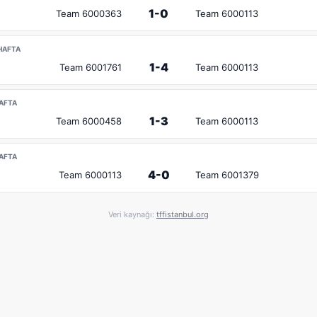
1-0
Team 6000363
Team 6000113
.HAFTA
1-4
Team 6001761
Team 6000113
HAFTA
1-3
Team 6000458
Team 6000113
HAFTA
4-0
Team 6000113
Team 6001379
Veri kaynağı:
tffistanbul.org