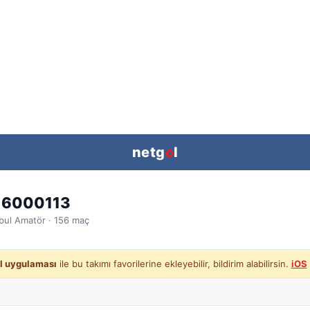
netg
o
l
 6000113
bul
Amatör ·
156
maç
l uygulaması
ile bu takımı favorilerine ekleyebilir, bildirim alabilirsin.
iOS