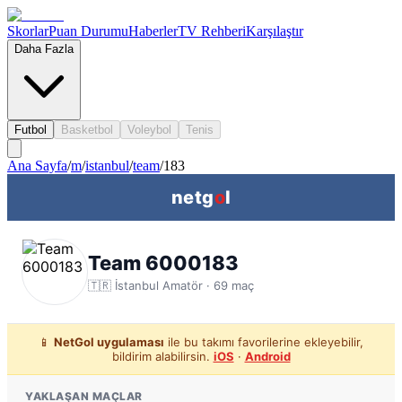
Skorlar
Puan Durumu
Haberler
TV Rehberi
Karşılaştır
Daha Fazla
Futbol
Basketbol
Voleybol
Tenis
Ana Sayfa
/
m
/
istanbul
/
team
/
183
netg
o
l
Team 6000183
🇹🇷
İstanbul
Amatör ·
69
maç
📱
NetGol uygulaması
ile bu takımı favorilerine ekleyebilir,
bildirim alabilirsin.
iOS
·
Android
YAKLAŞAN MAÇLAR