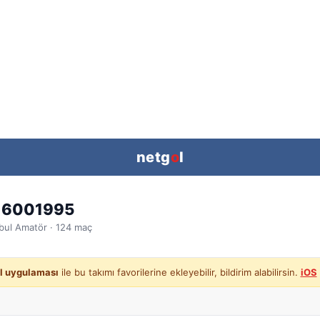
netg
o
l
 6001995
bul
Amatör ·
124
maç
l uygulaması
ile bu takımı favorilerine ekleyebilir, bildirim alabilirsin.
iOS