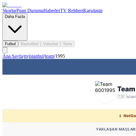
Skorlar
Puan Durumu
Haberler
TV Rehberi
Karşılaştır
Daha Fazla
Futbol
Basketbol
Voleybol
Tenis
Ana Sayfa
/
m
/
istanbul
/
team
/
1995
Team
🇹🇷
İstan
📱
NetGo
YAKLAŞAN MAÇLAR