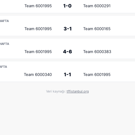
1-0
Team 6001995
Team 6000291
.HAFTA
3-1
Team 6001995
Team 6000165
.HAFTA
4-6
Team 6001995
Team 6000383
HAFTA
1-1
Team 6000340
Team 6001995
Veri kaynağı:
tffistanbul.org