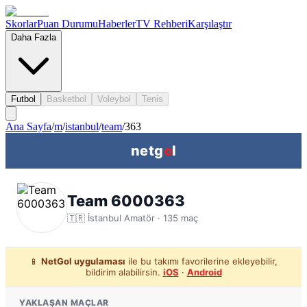
Skorlar
Puan Durumu
Haberler
TV Rehberi
Karşılaştır
Daha Fazla
Futbol
Basketbol
Voleybol
Tenis
Ana Sayfa
/
m
/
istanbul
/
team
/
363
netg
o
l
Team 6000363
🇹🇷
İstanbul
Amatör ·
135
maç
📱
NetGol uygulaması
ile bu takımı favorilerine ekleyebilir,
bildirim alabilirsin.
iOS
·
Android
YAKLAŞAN MAÇLAR