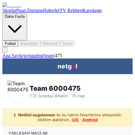
Skorlar
Puan Durumu
Haberler
TV Rehberi
Karşılaştır
Daha Fazla
Futbol
Basketbol
Voleybol
Tenis
Ana Sayfa
/
m
/
istanbul
/
team
/
475
netg
o
l
Team 6000475
🇹🇷
İstanbul
Amatör ·
75
maç
📱
NetGol uygulaması
ile bu takımı favorilerine ekleyebilir,
bildirim alabilirsin.
iOS
·
Android
YAKLAŞAN MAÇLAR