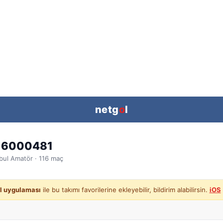
netg
o
l
 6000481
bul
Amatör ·
116
maç
l uygulaması
ile bu takımı favorilerine ekleyebilir, bildirim alabilirsin.
iOS