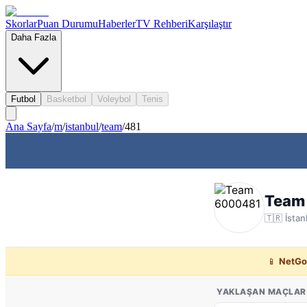
Skorlar
Puan Durumu
Haberler
TV Rehberi
Karşılaştır
Daha Fazla
Futbol
Basketbol
Voleybol
Tenis
Ana Sayfa
/
m
/
istanbul
/
team
/
481
Team
🇹🇷
İstan
📱
NetGo
YAKLAŞAN MAÇLAR