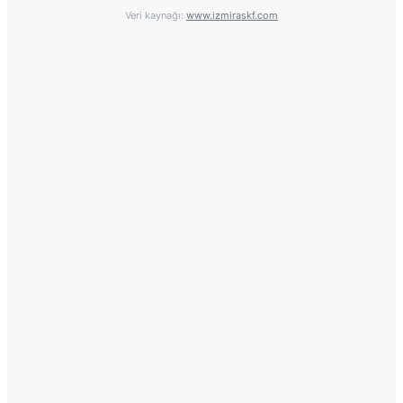
Veri kaynağı:
www.izmiraskf.com