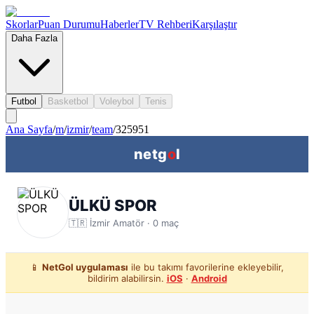
Skorlar
Puan Durumu
Haberler
TV Rehberi
Karşılaştır
Daha Fazla
Futbol
Basketbol
Voleybol
Tenis
Ana Sayfa
/
m
/
izmir
/
team
/
325951
netg
o
l
ÜLKÜ SPOR
🇹🇷
İzmir
Amatör ·
0
maç
📱
NetGol uygulaması
ile bu takımı favorilerine ekleyebilir,
bildirim alabilirsin.
iOS
·
Android