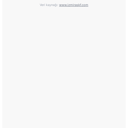
Veri kaynağı:
www.izmiraskf.com