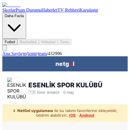
Skorlar
Puan Durumu
Haberler
TV Rehberi
Karşılaştır
Daha Fazla
Futbol
Basketbol
Voleybol
Tenis
Ana Sayfa
/
m
/
izmir
/
team
/
432996
netg
o
l
ESENLİK SPOR KULÜBÜ
🇹🇷
İzmir
Amatör ·
0
maç
📱
NetGol uygulaması
ile bu takımı favorilerine ekleyebilir,
bildirim alabilirsin.
iOS
·
Android