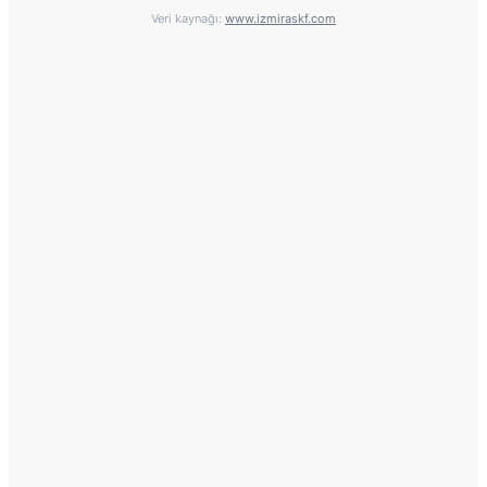
Veri kaynağı:
www.izmiraskf.com