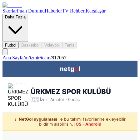
Skorlar
Puan Durumu
Haberler
TV Rehberi
Karşılaştır
Daha Fazla
Futbol
Basketbol
Voleybol
Tenis
Ana Sayfa
/
m
/
izmir
/
team
/
817057
netg
o
l
ÜRKMEZ SPOR KULÜBÜ
🇹🇷
İzmir
Amatör ·
0
maç
📱
NetGol uygulaması
ile bu takımı favorilerine ekleyebilir,
bildirim alabilirsin.
iOS
·
Android