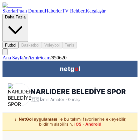
Skorlar
Puan Durumu
Haberler
TV Rehberi
Karşılaştır
Daha Fazla
Futbol
Basketbol
Voleybol
Tenis
Ana Sayfa
/
m
/
izmir
/
team
/
850620
netg
o
l
NARLIDERE BELEDİYE SPOR
🇹🇷
İzmir
Amatör ·
0
maç
📱
NetGol uygulaması
ile bu takımı favorilerine ekleyebilir,
bildirim alabilirsin.
iOS
·
Android