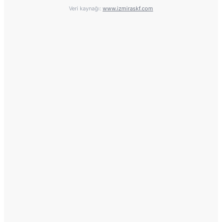
Veri kaynağı:
www.izmiraskf.com