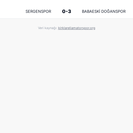
0-3
SERGENSPOR
BABAESKİ DOĞANSPOR
Veri kaynağı:
kirklareliamatorspor.org