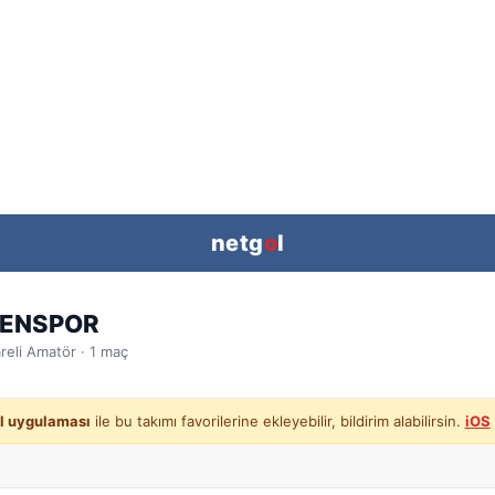
netg
o
l
ENSPOR
reli
Amatör ·
1
maç
l uygulaması
ile bu takımı favorilerine ekleyebilir, bildirim alabilirsin.
iOS