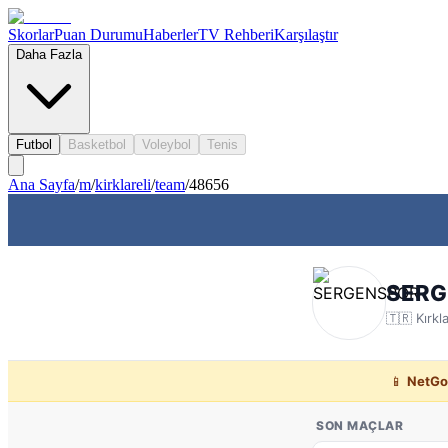
Skorlar
Puan Durumu
Haberler
TV Rehberi
Karşılaştır
Daha Fazla
Futbol
Basketbol
Voleybol
Tenis
Ana Sayfa
/
m
/
kirklareli
/
team
/
48656
SERG
🇹🇷
Kırkla
📱
NetGo
SON MAÇLAR