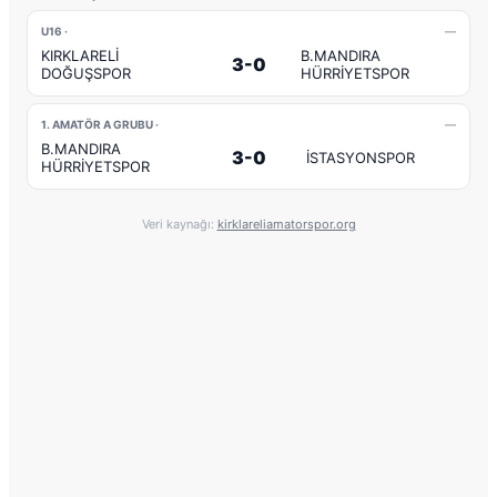
U16 ·
—
KIRKLARELİ
B.MANDIRA
3-0
DOĞUŞSPOR
HÜRRİYETSPOR
1. AMATÖR A GRUBU ·
—
B.MANDIRA
3-0
İSTASYONSPOR
HÜRRİYETSPOR
Veri kaynağı:
kirklareliamatorspor.org