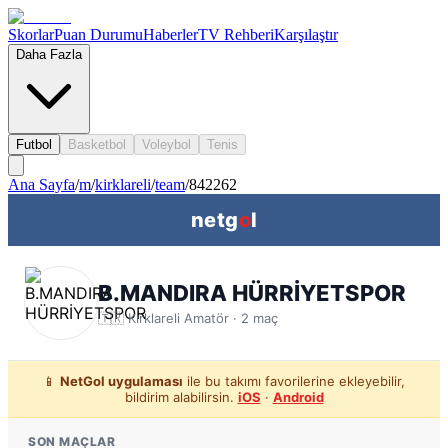
Skorlar
Puan Durumu
Haberler
TV Rehberi
Karşılaştır
Daha Fazla
Futbol
Basketbol
Voleybol
Tenis
Ana Sayfa
/
m
/
kirklareli
/
team
/
842262
netg
o
l
B.MANDIRA HÜRRİYETSPOR
🇹🇷
Kırklareli
Amatör ·
2
maç
📱
NetGol uygulaması
ile bu takımı favorilerine ekleyebilir,
bildirim alabilirsin.
iOS
·
Android
SON MAÇLAR