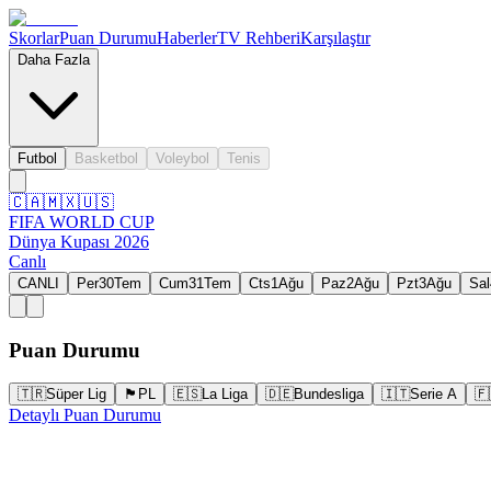
Skorlar
Puan Durumu
Haberler
TV Rehberi
Karşılaştır
Daha Fazla
Futbol
Basketbol
Voleybol
Tenis
🇨🇦
🇲🇽
🇺🇸
FIFA WORLD CUP
Dünya Kupası 2026
Canlı
CANLI
Per
30
Tem
Cum
31
Tem
Cts
1
Ağu
Paz
2
Ağu
Pzt
3
Ağu
Sal
Puan Durumu
🇹🇷
Süper Lig
🏴󠁧󠁢󠁥󠁮󠁧󠁿
PL
🇪🇸
La Liga
🇩🇪
Bundesliga
🇮🇹
Serie A
🇫
Detaylı Puan Durumu