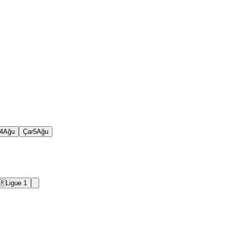
4
Ağu
Çar
5
Ağu
🇷
Ligue 1