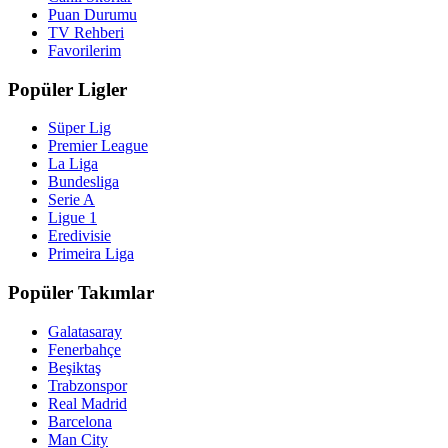
Puan Durumu
TV Rehberi
Favorilerim
Popüler Ligler
Süper Lig
Premier League
La Liga
Bundesliga
Serie A
Ligue 1
Eredivisie
Primeira Liga
Popüler Takımlar
Galatasaray
Fenerbahçe
Beşiktaş
Trabzonspor
Real Madrid
Barcelona
Man City