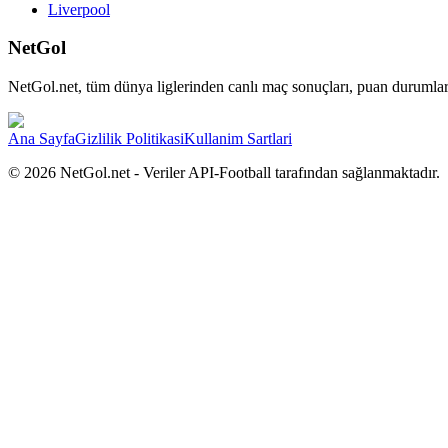
Liverpool
NetGol
NetGol.net, tüm dünya liglerinden canlı maç sonuçları, puan durumları,
Ana Sayfa
Gizlilik Politikasi
Kullanim Sartlari
©
2026
NetGol.net - Veriler API-Football tarafından sağlanmaktadır.