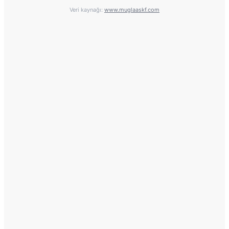
Veri kaynağı:
www.muglaaskf.com