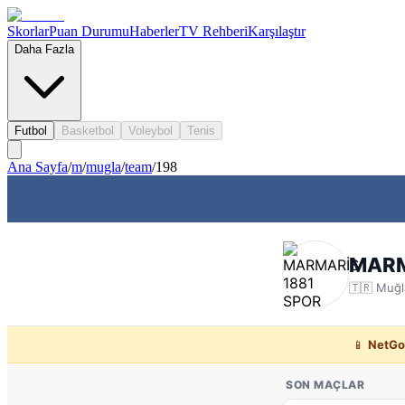
Skorlar
Puan Durumu
Haberler
TV Rehberi
Karşılaştır
Daha Fazla
Futbol
Basketbol
Voleybol
Tenis
Ana Sayfa
/
m
/
mugla
/
team
/
198
MARM
🇹🇷
Muğl
📱
NetGo
SON MAÇLAR