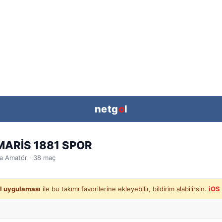
netg
o
l
ARİS 1881 SPOR
a
Amatör ·
38
maç
l uygulaması
ile bu takımı favorilerine ekleyebilir, bildirim alabilirsin.
iOS