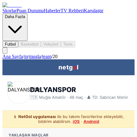
Skorlar
Puan Durumu
Haberler
TV Rehberi
Karşılaştır
Daha Fazla
Futbol
Basketbol
Voleybol
Tenis
Ana Sayfa
/
m
/
mugla
/
team
/
20
netg
o
l
DALYANSPOR
🇹🇷
Muğla
Amatör ·
48
maç
· 👤 TD: Sabrican Metin
📱
NetGol uygulaması
ile bu takımı favorilerine ekleyebilir,
bildirim alabilirsin.
iOS
·
Android
YAKLAŞAN MAÇLAR