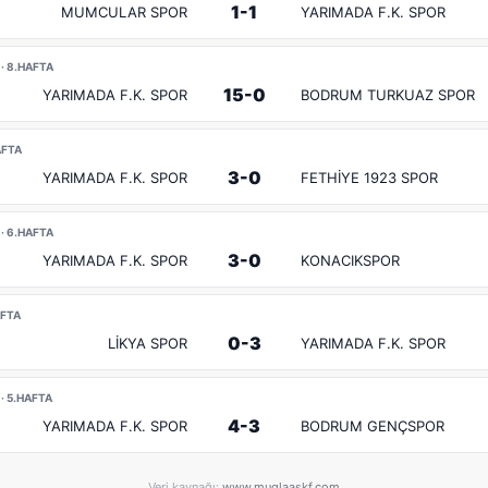
1-1
MUMCULAR SPOR
YARIMADA F.K. SPOR
· 8.HAFTA
15-0
YARIMADA F.K. SPOR
BODRUM TURKUAZ SPOR
AFTA
3-0
YARIMADA F.K. SPOR
FETHİYE 1923 SPOR
· 6.HAFTA
3-0
YARIMADA F.K. SPOR
KONACIKSPOR
AFTA
0-3
LİKYA SPOR
YARIMADA F.K. SPOR
· 5.HAFTA
4-3
YARIMADA F.K. SPOR
BODRUM GENÇSPOR
Veri kaynağı:
www.muglaaskf.com