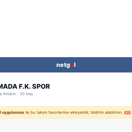
netg
o
l
MADA F.K. SPOR
a
Amatör ·
30
maç
l uygulaması
ile bu takımı favorilerine ekleyebilir, bildirim alabilirsin.
iOS