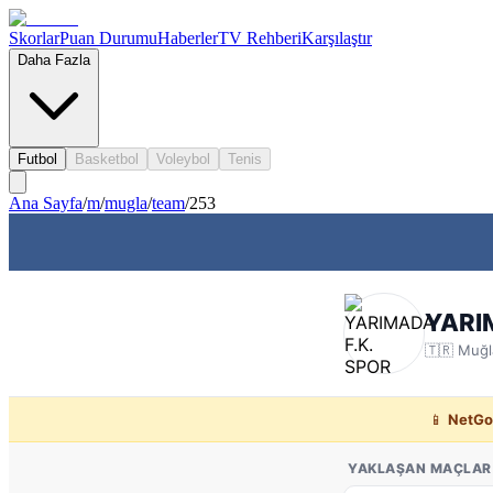
Skorlar
Puan Durumu
Haberler
TV Rehberi
Karşılaştır
Daha Fazla
Futbol
Basketbol
Voleybol
Tenis
Ana Sayfa
/
m
/
mugla
/
team
/
253
YARI
🇹🇷
Muğl
📱
NetGo
YAKLAŞAN MAÇLAR