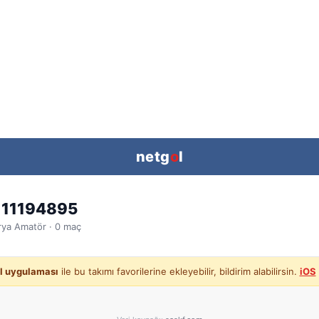
netg
o
l
 11194895
rya
Amatör ·
0
maç
l uygulaması
ile bu takımı favorilerine ekleyebilir, bildirim alabilirsin.
iOS