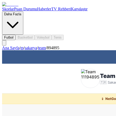
Skorlar
Puan Durumu
Haberler
TV Rehberi
Karşılaştır
Daha Fazla
Futbol
Basketbol
Voleybol
Tenis
Ana Sayfa
/
m
/
sakarya
/
team
/
894895
Team
🇹🇷
Saka
📱
NetGo