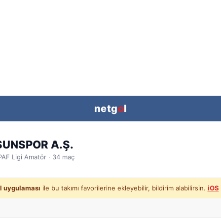
netg
o
l
UNSPOR A.Ş.
PAF Ligi
Amatör ·
34
maç
l uygulaması
ile bu takımı favorilerine ekleyebilir, bildirim alabilirsin.
iOS