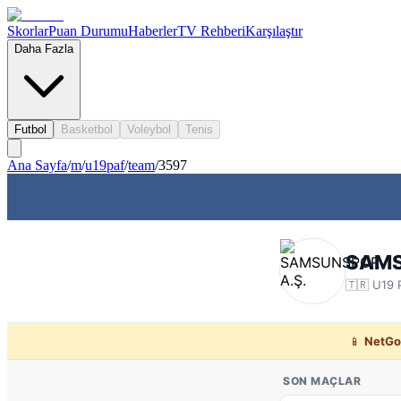
Skorlar
Puan Durumu
Haberler
TV Rehberi
Karşılaştır
Daha Fazla
Futbol
Basketbol
Voleybol
Tenis
Ana Sayfa
/
m
/
u19paf
/
team
/
3597
SAMS
🇹🇷
U19 
📱
NetGo
SON MAÇLAR