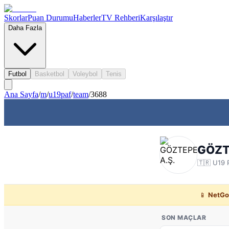
Skorlar
Puan Durumu
Haberler
TV Rehberi
Karşılaştır
Daha Fazla
Futbol
Basketbol
Voleybol
Tenis
Ana Sayfa
/
m
/
u19paf
/
team
/
3688
GÖZT
🇹🇷
U19 
📱
NetGo
SON MAÇLAR