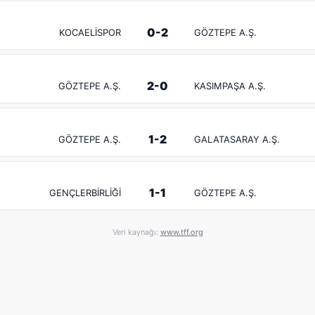
0-2
KOCAELİSPOR
GÖZTEPE A.Ş.
2-0
GÖZTEPE A.Ş.
KASIMPAŞA A.Ş.
1-2
GÖZTEPE A.Ş.
GALATASARAY A.Ş.
1-1
GENÇLERBİRLİĞİ
GÖZTEPE A.Ş.
Veri kaynağı:
www.tff.org