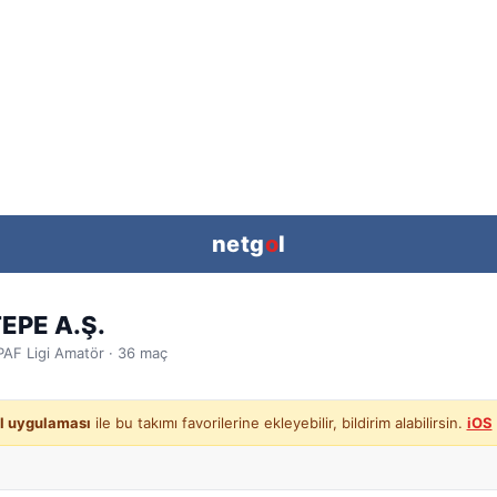
netg
o
l
EPE A.Ş.
PAF Ligi
Amatör ·
36
maç
l uygulaması
ile bu takımı favorilerine ekleyebilir, bildirim alabilirsin.
iOS