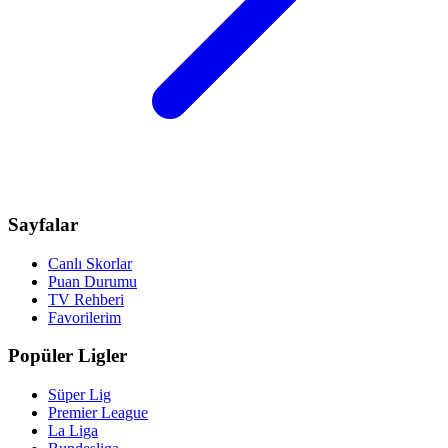
Sayfalar
Canlı Skorlar
Puan Durumu
TV Rehberi
Favorilerim
Popüler Ligler
Süper Lig
Premier League
La Liga