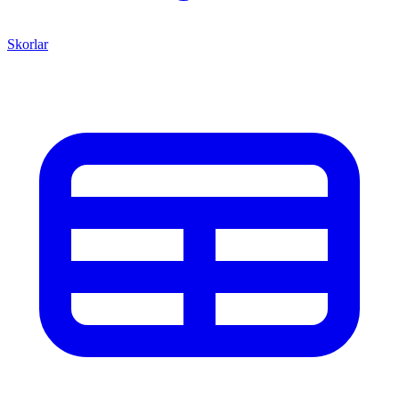
Skorlar