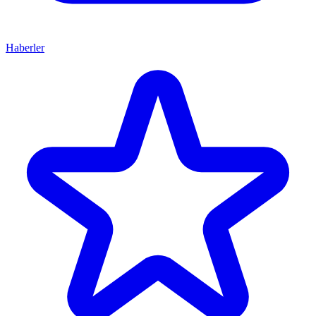
Haberler