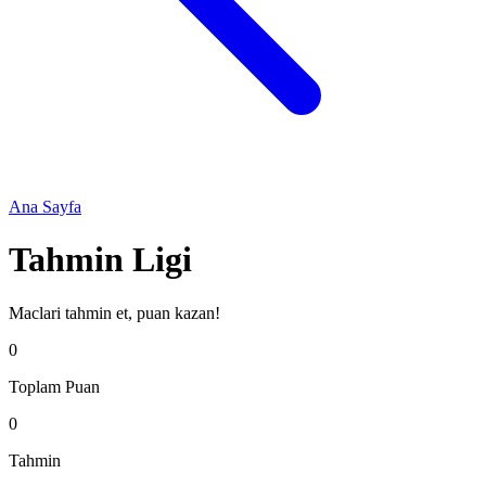
Ana Sayfa
Tahmin Ligi
Maclari tahmin et, puan kazan!
0
Toplam Puan
0
Tahmin