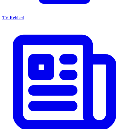
TV Rehberi