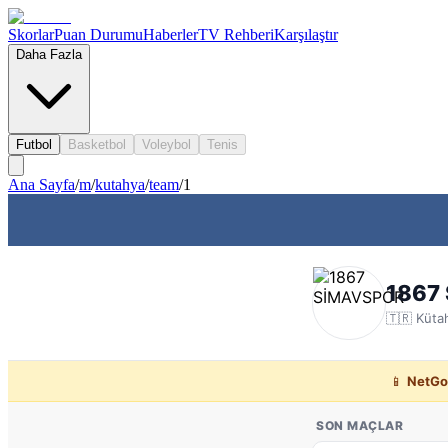
Skorlar
Puan Durumu
Haberler
TV Rehberi
Karşılaştır
Daha Fazla
Futbol
Basketbol
Voleybol
Tenis
Ana Sayfa
/
m
/
kutahya
/
team
/
1
1867
🇹🇷
Küta
📱
NetGo
SON MAÇLAR