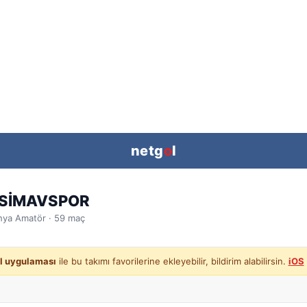
netg
o
l
 SİMAVSPOR
hya
Amatör ·
59
maç
l uygulaması
ile bu takımı favorilerine ekleyebilir, bildirim alabilirsin.
iOS