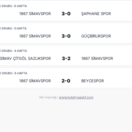
E GRUBU · 6.HAFTA
3-0
1867 SİMAVSPOR
ŞAPHANE SPOR
E GRUBU · 5.HAFTA
3-0
1867 SİMAVSPOR
GÜÇBİRLİKSPOR
E GRUBU · 4.HAFTA
3-2
SİMAV ÇİTGÖL SAZLIKSPOR
1867 SİMAVSPOR
E GRUBU · 8.HAFTA
2-0
1867 SİMAVSPOR
BEYCESPOR
Veri kaynağı:
www.kutahyaaskf.com