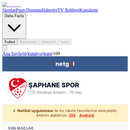
Skorlar
Puan Durumu
Haberler
TV Rehberi
Karşılaştır
Daha Fazla
Futbol
Basketbol
Voleybol
Tenis
Ana Sayfa
/
m
/
kutahya
/
team
/
109
netg
o
l
ŞAPHANE SPOR
🇹🇷
Kütahya
Amatör ·
70
maç
📱
NetGol uygulaması
ile bu takımı favorilerine ekleyebilir,
bildirim alabilirsin.
iOS
·
Android
SON MAÇLAR