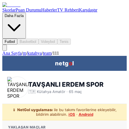
Skorlar
Puan Durumu
Haberler
TV Rehberi
Karşılaştır
Daha Fazla
Futbol
Basketbol
Voleybol
Tenis
Ana Sayfa
/
m
/
kutahya
/
team
/
111
netg
o
l
TAVŞANLI ERDEM SPOR
🇹🇷
Kütahya
Amatör ·
65
maç
📱
NetGol uygulaması
ile bu takımı favorilerine ekleyebilir,
bildirim alabilirsin.
iOS
·
Android
YAKLAŞAN MAÇLAR