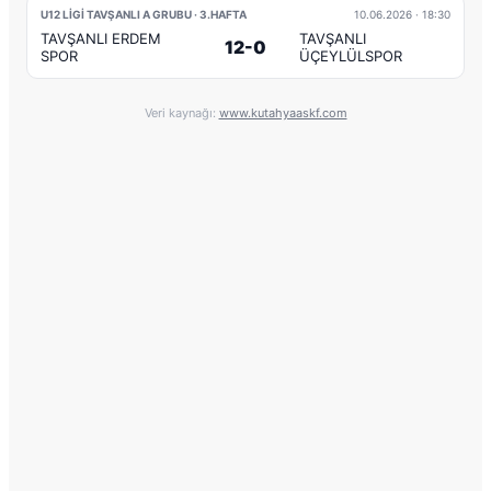
U12 LİGİ TAVŞANLI A GRUBU · 3.HAFTA
10.06.2026
· 18:30
TAVŞANLI ERDEM
TAVŞANLI
12-0
SPOR
ÜÇEYLÜLSPOR
Veri kaynağı:
www.kutahyaaskf.com