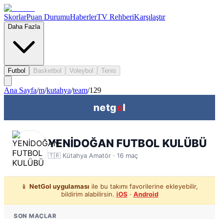
Skorlar
Puan Durumu
Haberler
TV Rehberi
Karşılaştır
Daha Fazla
Futbol
Basketbol
Voleybol
Tenis
Ana Sayfa
/
m
/
kutahya
/
team
/
129
netg
o
l
YENİDOĞAN FUTBOL KULÜBÜ
🇹🇷
Kütahya
Amatör ·
16
maç
📱
NetGol uygulaması
ile bu takımı favorilerine ekleyebilir,
bildirim alabilirsin.
iOS
·
Android
SON MAÇLAR