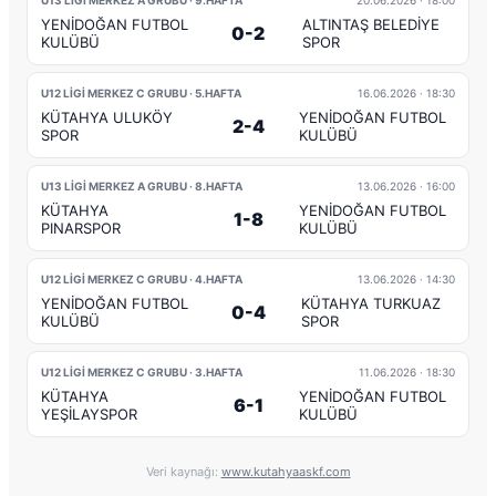
U13 LİGİ MERKEZ A GRUBU · 9.HAFTA
20.06.2026
· 18:00
YENİDOĞAN FUTBOL
ALTINTAŞ BELEDİYE
0-2
KULÜBÜ
SPOR
U12 LİGİ MERKEZ C GRUBU · 5.HAFTA
16.06.2026
· 18:30
KÜTAHYA ULUKÖY
YENİDOĞAN FUTBOL
2-4
SPOR
KULÜBÜ
U13 LİGİ MERKEZ A GRUBU · 8.HAFTA
13.06.2026
· 16:00
KÜTAHYA
YENİDOĞAN FUTBOL
1-8
PINARSPOR
KULÜBÜ
U12 LİGİ MERKEZ C GRUBU · 4.HAFTA
13.06.2026
· 14:30
YENİDOĞAN FUTBOL
KÜTAHYA TURKUAZ
0-4
KULÜBÜ
SPOR
U12 LİGİ MERKEZ C GRUBU · 3.HAFTA
11.06.2026
· 18:30
KÜTAHYA
YENİDOĞAN FUTBOL
6-1
YEŞİLAYSPOR
KULÜBÜ
Veri kaynağı:
www.kutahyaaskf.com