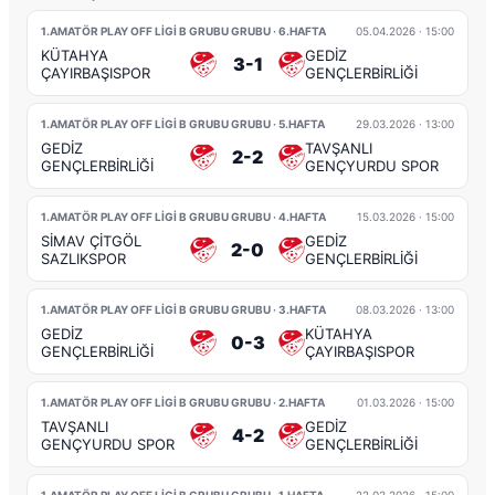
1.AMATÖR PLAY OFF LİGİ B GRUBU GRUBU · 6.HAFTA
05.04.2026
· 15:00
KÜTAHYA
GEDİZ
3-1
ÇAYIRBAŞISPOR
GENÇLERBİRLİĞİ
1.AMATÖR PLAY OFF LİGİ B GRUBU GRUBU · 5.HAFTA
29.03.2026
· 13:00
GEDİZ
TAVŞANLI
2-2
GENÇLERBİRLİĞİ
GENÇYURDU SPOR
1.AMATÖR PLAY OFF LİGİ B GRUBU GRUBU · 4.HAFTA
15.03.2026
· 15:00
SİMAV ÇİTGÖL
GEDİZ
2-0
SAZLIKSPOR
GENÇLERBİRLİĞİ
1.AMATÖR PLAY OFF LİGİ B GRUBU GRUBU · 3.HAFTA
08.03.2026
· 13:00
GEDİZ
KÜTAHYA
0-3
GENÇLERBİRLİĞİ
ÇAYIRBAŞISPOR
1.AMATÖR PLAY OFF LİGİ B GRUBU GRUBU · 2.HAFTA
01.03.2026
· 15:00
TAVŞANLI
GEDİZ
4-2
GENÇYURDU SPOR
GENÇLERBİRLİĞİ