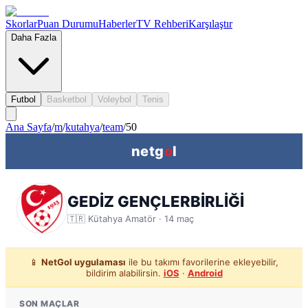
Skorlar
Puan Durumu
Haberler
TV Rehberi
Karşılaştır
Daha Fazla
Futbol
Basketbol
Voleybol
Tenis
Ana Sayfa
/
m
/
kutahya
/
team
/
50
netg
o
l
GEDİZ GENÇLERBİRLİĞİ
🇹🇷
Kütahya
Amatör ·
14
maç
📱
NetGol uygulaması
ile bu takımı favorilerine ekleyebilir,
bildirim alabilirsin.
iOS
·
Android
SON MAÇLAR