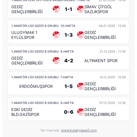
1.AMATÖR PLAY OFF LİGİ B GRUBU GRUBU · 1.HAFTA
22.02.2026
· 15:00
GEDİZ
SİMAV ÇİTGÖL
1-1
GENÇLERBİRLİĞİ
SAZLIKSPOR
1.AMATÖR LİGİ GEDİZ B GRUBU · 10.HAFTA
04.01.2026
· 13:00
ULUOYMAK 1
GEDİZ
1-3
EYLÜLSPOR
GENÇLERBİRLİĞİ
1.AMATÖR LİGİ GEDİZ B GRUBU · 8.HAFTA
21.12.2025
· 11:00
GEDİZ
4-2
ALTINKENT SPOR
GENÇLERBİRLİĞİ
1.AMATÖR LİGİ GEDİZ B GRUBU · 7.HAFTA
14.12.2025
· 15:00
GEDİZ
1-5
ERDOĞMUŞSPOR
GENÇLERBİRLİĞİ
1.AMATÖR LİGİ GEDİZ B GRUBU · 6.HAFTA
07.12.2025
· 12:30
ESKİ GEDİZ
GEDİZ
0-6
BLD.GAZİSPOR
GENÇLERBİRLİĞİ
Veri kaynağı:
www.kutahyaaskf.com