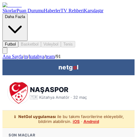
Skorlar
Puan Durumu
Haberler
TV Rehberi
Karşılaştır
Daha Fazla
Futbol
Basketbol
Voleybol
Tenis
Ana Sayfa
/
m
/
kutahya
/
team
/
91
netg
o
l
NAŞASPOR
🇹🇷
Kütahya
Amatör ·
32
maç
📱
NetGol uygulaması
ile bu takımı favorilerine ekleyebilir,
bildirim alabilirsin.
iOS
·
Android
SON MAÇLAR