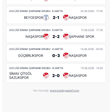
U12 LİGİ SİMAV-ŞAPHANE GRUBU · 6.HAFTA
20.06.2026
· 17:00
2-1
BEYCESPOR
NAŞASPOR
U12 LİGİ SİMAV-ŞAPHANE GRUBU · 5.HAFTA
17.06.2026
· 17:30
2-2
NAŞASPOR
ŞAPHANE SPOR
U12 LİGİ SİMAV-ŞAPHANE GRUBU · 4.HAFTA
14.06.2026
· 00:00
0-3
GÜÇBİRLİKSPOR
NAŞASPOR
U13 LİGİ SİMAV-ŞAPHANE GRUBU · 8.HAFTA
13.06.2026
· 14:00
SİMAV ÇİTGÖL
2-0
NAŞASPOR
SAZLIKSPOR
Veri kaynağı:
www.kutahyaaskf.com