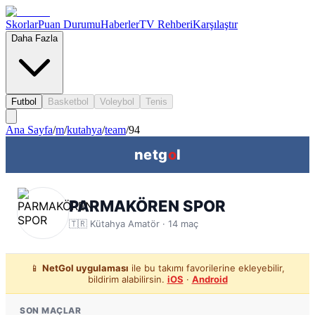
Skorlar
Puan Durumu
Haberler
TV Rehberi
Karşılaştır
Daha Fazla
Futbol
Basketbol
Voleybol
Tenis
Ana Sayfa
/
m
/
kutahya
/
team
/
94
netg
o
l
PARMAKÖREN SPOR
🇹🇷
Kütahya
Amatör ·
14
maç
📱
NetGol uygulaması
ile bu takımı favorilerine ekleyebilir,
bildirim alabilirsin.
iOS
·
Android
SON MAÇLAR