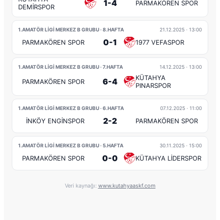
1-4
PARMAKÖREN SPOR
DEMİRSPOR
1.AMATÖR LİGİ MERKEZ B GRUBU · 8.HAFTA
21.12.2025
· 13:00
0-1
PARMAKÖREN SPOR
1977 VEFASPOR
1.AMATÖR LİGİ MERKEZ B GRUBU · 7.HAFTA
14.12.2025
· 13:00
KÜTAHYA
6-4
PARMAKÖREN SPOR
PINARSPOR
1.AMATÖR LİGİ MERKEZ B GRUBU · 6.HAFTA
07.12.2025
· 11:00
2-2
İNKÖY ENGİNSPOR
PARMAKÖREN SPOR
1.AMATÖR LİGİ MERKEZ B GRUBU · 5.HAFTA
30.11.2025
· 15:00
0-0
PARMAKÖREN SPOR
KÜTAHYA LİDERSPOR
Veri kaynağı:
www.kutahyaaskf.com